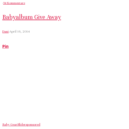
·
34 Kommentare
Babyalbum Give Away
Dani
·
April 16, 2014
Pin
Baby Gear
Slider
sponsored