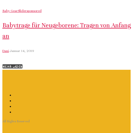
Baby Gear
Slider
sponsored
Babytrage für Neugeborene: Tragen von Anfang
an
Dani
·
Januar 14, 2019
MEHR LADEN
All Rights Reserved