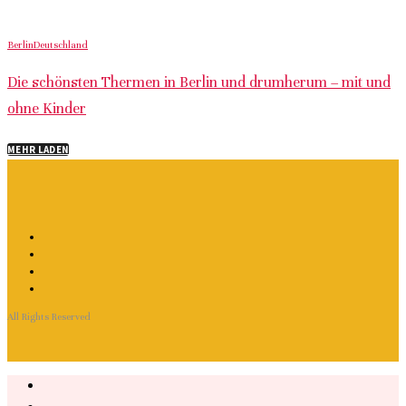
Berlin
Deutschland
Die schönsten Thermen in Berlin und drumherum – mit und
ohne Kinder
MEHR LADEN
All Rights Reserved