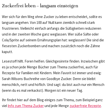
Zuckerfrei leben – langsam einsteigen
Wer sich für den Weg ohne Zucker zu leben entscheidet, sollte es
langsam angehen. Von 100 auf Null kann ziemlich schnell stark
frustrieren. Vielleicht einfach anfangs die Süßigkeiten reduzieren
und in der zweiten Woche ganz weglassen. Wer süße Säfte oder
Cola/Sprite auf seinem Ernährungsplan hat: weglassen! Die sind die
fiesesten Zuckerbomben und machen zusätzlich noch die Zähne
kaputt.
Lesestoff hilft. Foren helfen. Gleichgesinnte finden. Inzwischen gibt
es ja schon jede Menge Bücher zum Thema zuckerfrei, auch für
Rezepte für Familien mit Kindern. Mein Favorit ist immer und ewig:
Sarah Wilsons Buchreihe von Goodbye Zucker. Denn sie bleibt
menschlich, nett und höflich. Und sagt: du bist auch nur ein Mensch
(wenn du es mal verkackst). Morgen ist ein neuer Tag.
Ihr findet hier auf dem Blog einiges zum Thema, zum Beispiel ganz
viel
Info zum Thema Zucker
und jede Menge
zuckerfreie Rezepte
.