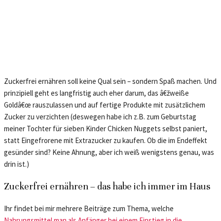
Zuckerfrei ernähren soll keine Qual sein – sondern Spaß machen. Und
prinzipiell geht es langfristig auch eher darum, das â€žweiße
Goldâ€œ rauszulassen und auf fertige Produkte mit zusätzlichem
Zucker zu verzichten (deswegen habe ich z.B. zum Geburtstag
meiner Tochter für sieben Kinder Chicken Nuggets selbst paniert,
statt Eingefrorene mit Extrazucker zu kaufen. Ob die im Endeffekt
gesünder sind? Keine Ahnung, aber ich weiß wenigstens genau, was
drin ist.)
Zuckerfrei ernähren – das habe ich immer im Haus
Ihr findet bei mir mehrere Beiträge zum Thema, welche
Nahrungsmittel man als Anfänger bei einem Einstieg in die