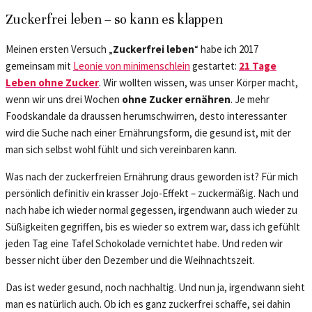
Zuckerfrei leben – so kann es klappen
Meinen ersten Versuch „
Zuckerfrei leben
“ habe ich 2017
gemeinsam mit
Leonie von minimenschlein
gestartet:
21 Tage
Leben ohne Zucker
. Wir wollten wissen, was unser Körper macht,
wenn wir uns drei Wochen
ohne Zucker ernähren
. Je mehr
Foodskandale da draussen herumschwirren, desto interessanter
wird die Suche nach einer Ernährungsform, die gesund ist, mit der
man sich selbst wohl fühlt und sich vereinbaren kann.
Was nach der zuckerfreien Ernährung draus geworden ist? Für mich
persönlich definitiv ein krasser Jojo-Effekt – zuckermäßig. Nach und
nach habe ich wieder normal gegessen, irgendwann auch wieder zu
Süßigkeiten gegriffen, bis es wieder so extrem war, dass ich gefühlt
jeden Tag eine Tafel Schokolade vernichtet habe. Und reden wir
besser nicht über den Dezember und die Weihnachtszeit.
Das ist weder gesund, noch nachhaltig. Und nun ja, irgendwann sieht
man es natürlich auch. Ob ich es ganz zuckerfrei schaffe, sei dahin