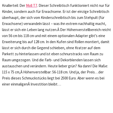
Knallerteil: Der
Moll T7
. Dieser Schreibtisch funktioniert nicht nur für
Kinder, sondern auch für Erwachsene. Er ist der einzige Schreibtisch
überhaupt, der sich vom Kinderschreibtisch bis zum Stehpult (für
Erwachsene) verwandeln lässt – was ihn extrem nachhaltig macht,
lässt er sich ein Leben lang nutzen.Â Der Höhenverstellbereich reicht
von 56 cm bis 118 cm und mit einem optionalen Adapter gibt’s eine
Erweiterung bis auf 128 cm. In den Kufen sind Rollen montiert, damit
lässt er sich durch die Gegend schieben, ohne Kratzer auf dem
Parkett zu hinterlassen und ist eben schnurstracks von Raum zu
Raum umgezogen. Und die Farb- und Dekorblenden lassen sich
austauschen und verändern. Heute lieber grün? Na dann! Die Maße:
115 x 75 cm,Â Höhenverstellbar: 56-118 cm. Und ja, der Preis…der
Preis dieses Schmuckstücks liegt bei 2500 Euro. Aber wenn es bei
einer einmaligenÂ Investition bleibt…