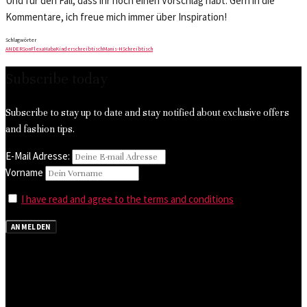
Und für den Fall, dass ihr noch einen Vorschlag habt: Gern in die
Kommentare, ich freue mich immer über Inspiration!
Schlagwörter
ANDERSon
Flexa
Haba
Kinderschreibtisch
Manis-H
Schreibtisch
Subscribe today
Subscribe to stay up to date and stay notified about exclusive offers
and fashion tips.
E-Mail Adresse:
Vorname
I have read and agree to the terms and conditions
ANMELDEN