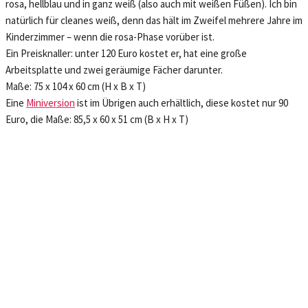
rosa, hellblau und in ganz weiß (also auch mit weißen Füßen). Ich bin
natürlich für cleanes weiß, denn das hält im Zweifel mehrere Jahre im
Kinderzimmer – wenn die rosa-Phase vorüber ist.
Ein Preisknaller: unter 120 Euro kostet er, hat eine große
Arbeitsplatte und zwei geräumige Fächer darunter.
Maße: 75 x 104 x 60 cm (H x B x T)
Eine
Miniversion
ist im Übrigen auch erhältlich, diese kostet nur 90
Euro, die Maße: 85,5 x 60 x 51 cm (B x H x T)