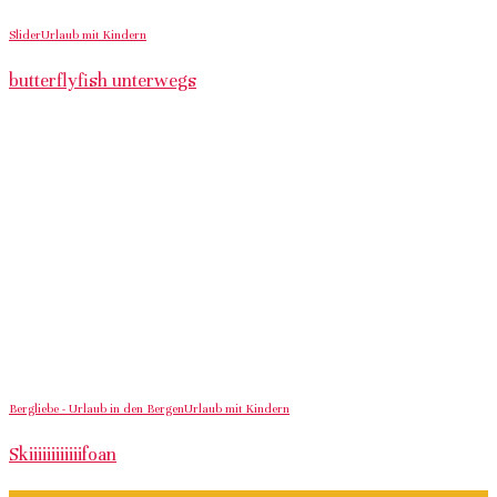
Slider
Urlaub mit Kindern
butterflyfish unterwegs
Bergliebe - Urlaub in den Bergen
Urlaub mit Kindern
Skiiiiiiiiiiiifoan