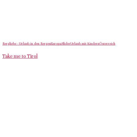
Bergliebe - Urlaub in den Bergen
Europa
Slider
Urlaub mit Kindern
Österreich
Take me to Tirol