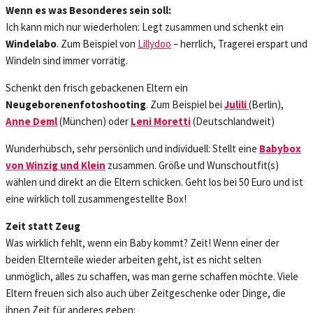
Wenn es was Besonderes sein soll:
Ich kann mich nur wiederholen: Legt zusammen und schenkt ein
Windelabo
. Zum Beispiel von
Lillydoo
– herrlich, Tragerei erspart und
Windeln sind immer vorrätig.
Schenkt den frisch gebackenen Eltern ein
Neugeborenenfotoshooting
. Zum Beispiel bei
Julili
(Berlin),
Anne Deml
(München) oder
Leni Moretti
(Deutschlandweit)
Wunderhübsch, sehr persönlich und individuell: Stellt eine
Babybox
von Winzig und Klein
zusammen. Größe und Wunschoutfit(s)
wählen und direkt an die Eltern schicken. Geht los bei 50 Euro und ist
eine wirklich toll zusammengestellte Box!
Zeit statt Zeug
Was wirklich fehlt, wenn ein Baby kommt? Zeit! Wenn einer der
beiden Elternteile wieder arbeiten geht, ist es nicht selten
unmöglich, alles zu schaffen, was man gerne schaffen möchte. Viele
Eltern freuen sich also auch über Zeitgeschenke oder Dinge, die
ihnen Zeit für anderes geben: