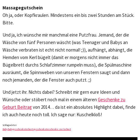
Massagegutschein
Oh ja, oder Kopfkraulen. Mindestens ein bis zwei Stunden am Stück.
Bitte.
Und ja, ich wünsche mir manchmal eine Putzfrau. Jemand, der die
Wäsche von fünf Personen wäscht (was Teenager und Babys an
Wäsche verbraten ist echt nicht normal! ;)), aufhängt, abhängt, die
Hemden vom Kerl bügelt (damit er morgens nicht immer das
Bügelbrett durchs Schlafzimmer rumpeln muss), die Spülmaschine
ausräumt, die Spinnweben von unseren Fenstern saugt und dann
noch jemanden, der die Fenster auch putzt. ;)
Und jetzt ihr. Nichts dabei? Schreibt mir gern eure Ideen und
Wünsche oder stöbert noch mal in einem älteren
Geschenke zu
Geburt Beitrag
von 2014… da ist ein absolutes Highlight dabei, finde
ich auch heute noch toll. Ich sage nur: Kuschelkloß!
Schlagwörter
Baby
babygeschenke
Geburtsgeschenke
Geschenke zur Geburt