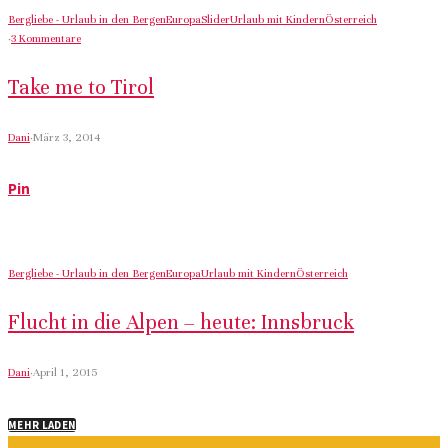
Bergliebe - Urlaub in den Bergen
Europa
Slider
Urlaub mit Kindern
Österreich
·
3 Kommentare
Take me to Tirol
Dani
·
März 3, 2014
Pin
Bergliebe - Urlaub in den Bergen
Europa
Urlaub mit Kindern
Österreich
Flucht in die Alpen – heute: Innsbruck
Dani
·
April 1, 2015
MEHR LADEN