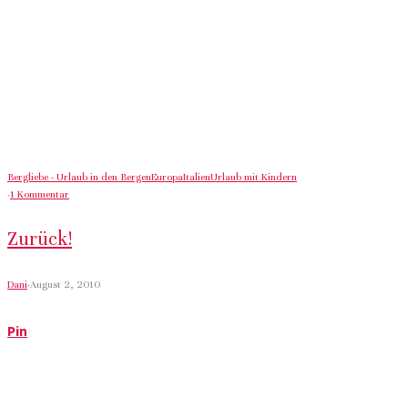
Bergliebe - Urlaub in den Bergen
Europa
Italien
Urlaub mit Kindern
·
1 Kommentar
Zurück!
Dani
·
August 2, 2010
Pin