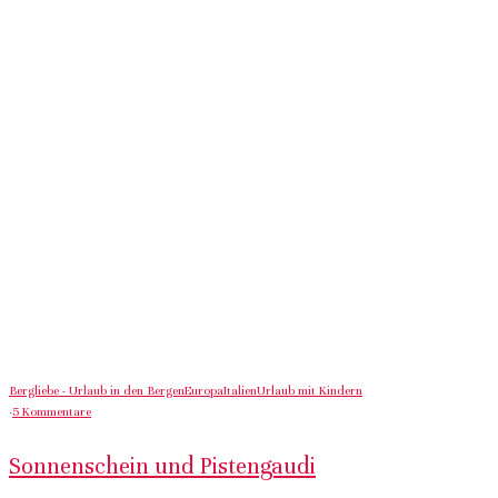
Bergliebe - Urlaub in den Bergen
Europa
Italien
Urlaub mit Kindern
·
5 Kommentare
Sonnenschein und Pistengaudi