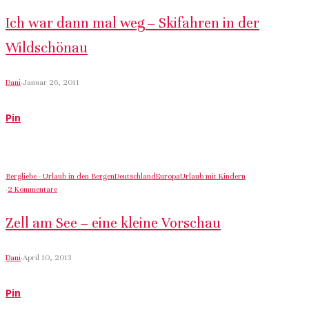
Ich war dann mal weg – Skifahren in der
Wildschönau
Dani
·
Januar 26, 2011
Pin
Bergliebe - Urlaub in den Bergen
Deutschland
Europa
Urlaub mit Kindern
·
2 Kommentare
Zell am See – eine kleine Vorschau
Dani
·
April 10, 2013
Pin