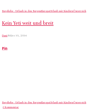
Bergliebe - Urlaub in den Bergen
Europa
Urlaub mit Kindern
Österreich
Kein Yeti weit und breit
Dani
·
März 10, 2014
Pin
Bergliebe - Urlaub in den Bergen
Europa
Urlaub mit Kindern
Österreich
·
1 Kommentar