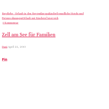
Bergliebe - Urlaub in den Bergen
Europa
kinderfreundliche Hotels und
Ferienwohnungen
Urlaub mit Kindern
Österreich
·
1 Kommentar
Zell am See für Familien
Dani
·
April 22, 2013
Pin