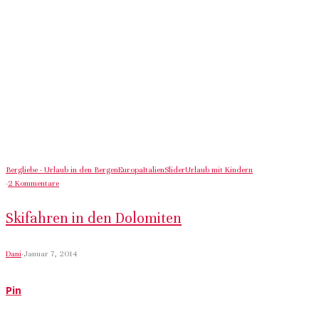
Bergliebe - Urlaub in den Bergen
Europa
Italien
Slider
Urlaub mit Kindern
·
2 Kommentare
Skifahren in den Dolomiten
Dani
·
Januar 7, 2014
Pin