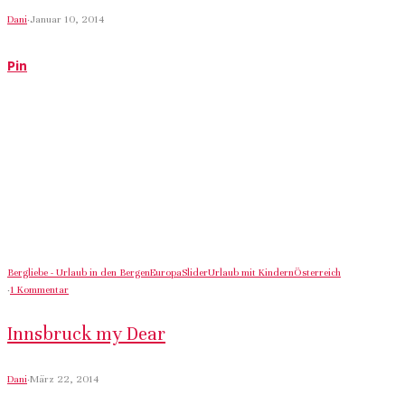
Dani
·
Januar 10, 2014
Pin
Bergliebe - Urlaub in den Bergen
Europa
Slider
Urlaub mit Kindern
Österreich
·
1 Kommentar
Innsbruck my Dear
Dani
·
März 22, 2014