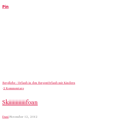
Pin
Bergliebe - Urlaub in den Bergen
Urlaub mit Kindern
·
2 Kommentare
Skiiiiiiiiiiiifoan
Dani
·
November 12, 2012