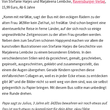
Von Stefanie Harjes und Marjaleena Lembcke,
Ravensburger-Verlag
,
15,99 Euro, Ab 6 Jahre
„Komm mit mir!â€œ, sagt der Bus mit den eckigen Rädern zu der
alten Frau. â€žWer kein Ziel hat, ist freiâ€œ. Und schon beginnt eine
abenteuerliche Reise in ferne Länder, auf der sich noch so einige
ungewöhnliche Zeitgenossen zu der alten Frau gesellen werden.
Neben dem zum Seufzen schönen Happyend machen vor allem die
kunstvollen Illustrationen von Stefanie Harjes die Geschichte von
Marjaleena Lembcke zu einem besonderen Erlebnis. In den
verschiedensten Stilen wird da gezeichnet, gemalt, geschrieben,
gepinselt, ausgeschnitten, geklebt und zusammengestellt, das
einem die Augen übergehen. Gerade Kindern sprechen diese
einfallsreichen Collagen an, weil es in jeder Ecke etwas zu entdecken
gibt â€“ und die Bilder nicht so weit weg von dem sind, was sie selbst
gelegentlich zu Papier bringen. Mit diesem Bus sollte man unbedingt
eine Runde drehen.
Papa sagt zu Julius, 3 Jahre alt: â€žDas bewahren wir noch etwas auf.
Das ist noch etwas zu kompliziert für dein Alter, okay?
â€œ