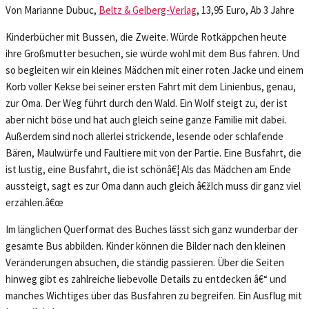
Von Marianne Dubuc,
Beltz & Gelberg-Verlag
, 13,95 Euro, Ab 3 Jahre
Kinderbücher mit Bussen, die Zweite. Würde Rotkäppchen heute
ihre Großmutter besuchen, sie würde wohl mit dem Bus fahren. Und
so begleiten wir ein kleines Mädchen mit einer roten Jacke und einem
Korb voller Kekse bei seiner ersten Fahrt mit dem Linienbus, genau,
zur Oma. Der Weg führt durch den Wald. Ein Wolf steigt zu, der ist
aber nicht böse und hat auch gleich seine ganze Familie mit dabei.
Außerdem sind noch allerlei strickende, lesende oder schlafende
Bären, Maulwürfe und Faultiere mit von der Partie. Eine Busfahrt, die
ist lustig, eine Busfahrt, die ist schönâ€¦ Als das Mädchen am Ende
aussteigt, sagt es zur Oma dann auch gleich â€žIch muss dir ganz viel
erzählen.â€œ
Im länglichen Querformat des Buches lässt sich ganz wunderbar der
gesamte Bus abbilden. Kinder können die Bilder nach den kleinen
Veränderungen absuchen, die ständig passieren. Über die Seiten
hinweg gibt es zahlreiche liebevolle Details zu entdecken â€“ und
manches Wichtiges über das Busfahren zu begreifen. Ein Ausflug mit