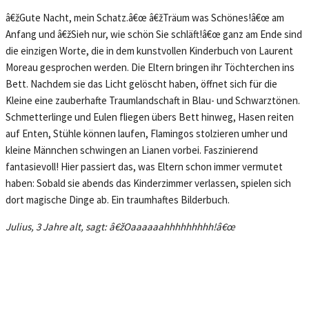
â€žGute Nacht, mein Schatz.â€œ â€žTräum was Schönes!â€œ am
Anfang und â€žSieh nur, wie schön Sie schläft!â€œ ganz am Ende sind
die einzigen Worte, die in dem kunstvollen Kinderbuch von Laurent
Moreau gesprochen werden. Die Eltern bringen ihr Töchterchen ins
Bett. Nachdem sie das Licht gelöscht haben, öffnet sich für die
Kleine eine zauberhafte Traumlandschaft in Blau- und Schwarztönen.
Schmetterlinge und Eulen fliegen übers Bett hinweg, Hasen reiten
auf Enten, Stühle können laufen, Flamingos stolzieren umher und
kleine Männchen schwingen an Lianen vorbei. Faszinierend
fantasievoll! Hier passiert das, was Eltern schon immer vermutet
haben: Sobald sie abends das Kinderzimmer verlassen, spielen sich
dort magische Dinge ab. Ein traumhaftes Bilderbuch.
Julius, 3 Jahre alt, sagt: â€žOaaaaaahhhhhhhhh!
â€œ