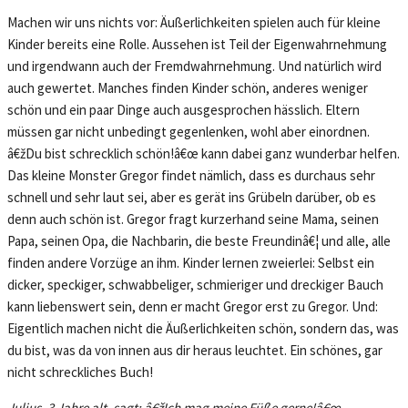
Machen wir uns nichts vor: Äußerlichkeiten spielen auch für kleine
Kinder bereits eine Rolle. Aussehen ist Teil der Eigenwahrnehmung
und irgendwann auch der Fremdwahrnehmung. Und natürlich wird
auch gewertet. Manches finden Kinder schön, anderes weniger
schön und ein paar Dinge auch ausgesprochen hässlich. Eltern
müssen gar nicht unbedingt gegenlenken, wohl aber einordnen.
â€žDu bist schrecklich schön!â€œ kann dabei ganz wunderbar helfen.
Das kleine Monster Gregor findet nämlich, dass es durchaus sehr
schnell und sehr laut sei, aber es gerät ins Grübeln darüber, ob es
denn auch schön ist. Gregor fragt kurzerhand seine Mama, seinen
Papa, seinen Opa, die Nachbarin, die beste Freundinâ€¦ und alle, alle
finden andere Vorzüge an ihm. Kinder lernen zweierlei: Selbst ein
dicker, speckiger, schwabbeliger, schmieriger und dreckiger Bauch
kann liebenswert sein, denn er macht Gregor erst zu Gregor. Und:
Eigentlich machen nicht die Äußerlichkeiten schön, sondern das, was
du bist, was da von innen aus dir heraus leuchtet. Ein schönes, gar
nicht schreckliches Buch!
Julius, 3 Jahre alt, sagt: â€žIch mag meine Füße gerne!
â€œ