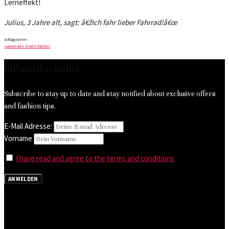
Lerneffekt!
Julius, 3 Jahre alt, sagt: â€žIch fahr lieber Fahrrad!
â€œ
Schlagwörter
spannende Kinderbücher
Subscribe today
Subscribe to stay up to date and stay notified about exclusive offers
and fashion tips.
E-Mail Adresse:
Vorname
I have read and agree to the terms and conditions
ANMELDEN