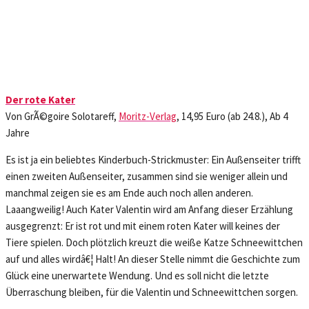
Der rote Kater
Von GrÃ©goire Solotareff,
Moritz-Verlag
, 14,95 Euro (ab 24.8.), Ab 4
Jahre
Es ist ja ein beliebtes Kinderbuch-Strickmuster: Ein Außenseiter trifft
einen zweiten Außenseiter, zusammen sind sie weniger allein und
manchmal zeigen sie es am Ende auch noch allen anderen.
Laaangweilig! Auch Kater Valentin wird am Anfang dieser Erzählung
ausgegrenzt: Er ist rot und mit einem roten Kater will keines der
Tiere spielen. Doch plötzlich kreuzt die weiße Katze Schneewittchen
auf und alles wirdâ€¦ Halt! An dieser Stelle nimmt die Geschichte zum
Glück eine unerwartete Wendung. Und es soll nicht die letzte
Überraschung bleiben, für die Valentin und Schneewittchen sorgen.