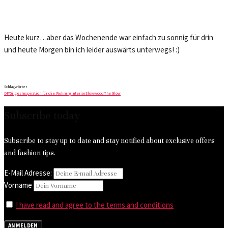
Heute kurz…aber das Wochenende war einfach zu sonnig für drin
und heute Morgen bin ich leider auswärts unterwegs! :)
Schlagwörter
DIY
Gilges
Inspiration für die Wohnung
Interior
Slowwood
The Glow
Subscribe today
Subscribe to stay up to date and stay notified about exclusive offers
and fashion tips.
E-Mail Adresse:
Vorname
I have read and agree to the terms and conditions
ANMELDEN