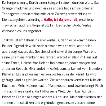
Kartengeheimnis, Durch einen Spiegel in einem dunklen Wort, Das
Orangenmädchen und noch einige andere habe ich seit meiner
Teenagerzeit bis in meine mittleren Zwanziger verschlungen.
Nie dazu gehörte allerdings:
Hallo, ist da jemand?
, erschienen
inzwischen auch als Hörpsiel 2011 im Deutschen Audio Verlag.
Wir haben es uns angehört.
Joakims Eltern fahren ins Krankenhaus, denn er bekommt einen
Bruder. Eigentlich weiß noch niemand was es wird, aber er ist
überzeugt davon, das Geschwisterkind wird ein Junge. Während
seine Eltern ins Krankenhaus fahren, wartet er allein im Haus auf
seine Tante, Helene. Vor Helene bekommt er jedoch von jemand
anderem Besuch: Mika landet im Apfelbaum, er kommt vom fremden
Planeten Eljo und wie man es von Jostein Gaarder kennt: Es wird
gefragt. Und es gibt Antworten. Zwischendurch verwüstet Mika die
Küche mit Mehl, Helene macht Pfannkuchen und Joakim bringt Fisch
mit nach Hause und erklärt Mika seine Welt. Denn klar: Auf dem
Planeten Eljo ist so einiges anders als bei uns. Die beiden lernen sich
kennen und schätzen und ergründen gemeinsam verschiedene