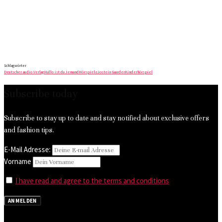
Schlagwörter
Deutscher audio Verlag
Hallo ist da Jemand
Hörspiele
Jostein Gaarder
Kinderhörspiel
Subscribe today
Subscribe to stay up to date and stay notified about exclusive offers
and fashion tips.
E-Mail Adresse:
Vorname
I have read and agree to the terms and conditions
ANMELDEN