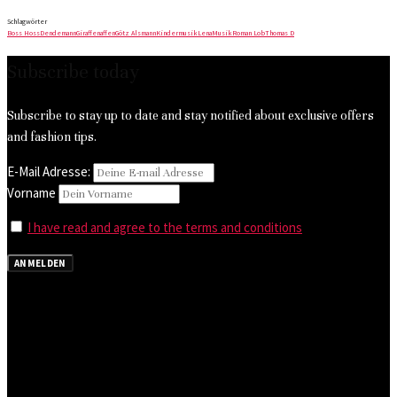
Schlagwörter
Boss Hoss
Dendemann
Giraffenaffen
Götz Alsmann
Kindermusik
Lena
Musik
Roman Lob
Thomas D
Subscribe today
Subscribe to stay up to date and stay notified about exclusive offers
and fashion tips.
E-Mail Adresse:
Vorname
I have read and agree to the terms and conditions
ANMELDEN