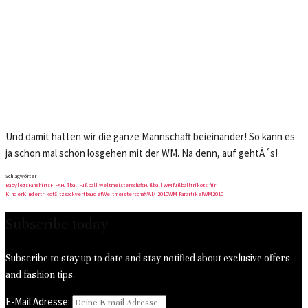
Und damit hätten wir die ganze Mannschaft beieinander! So kann es
ja schon mal schön losgehen mit der WM. Na denn, auf gehtÂ´s!
Schlagwörter
Babylegs
Fanshirts
FIFA
Fußball
Fußball Weltmeisterschaft
Fußball WM
fußballtrikots für
Kinder
Kindertrikot
Sitzsack
vertbaudet
Weltmeisterschaft
WM 2010
WM Fanartikel
WM2010
Subscribe today
Subscribe to stay up to date and stay notified about exclusive offers
and fashion tips.
E-Mail Adresse: