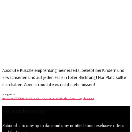
Absolute Kuschelempfehlung meinerseits, beliebt bei Kindern und
Erwachsenen und auf jeden Fall ein toller Blickfang! Nur Platz sollte
man haben. Aber ich möchte es nicht mehr missen!
Schlagwörter
Accessoires
CO9
Einrichten
Farben
Fatboy
Interior
Interiour
Kinderzimmer
Loungekaninchen
Subscribe today
Subscribe to stay up to date and stay notified about exclusive offers