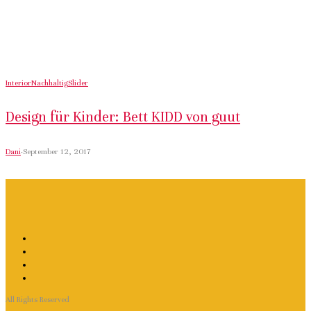
Interior
Nachhaltig
Slider
Design für Kinder: Bett KIDD von guut
Dani
·
September 12, 2017
All Rights Reserved