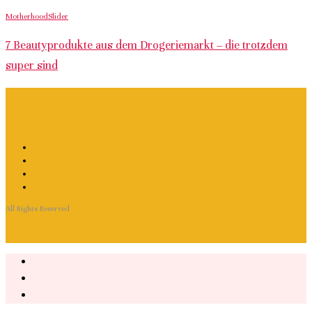
Motherhood
Slider
7 Beautyprodukte aus dem Drogeriemarkt – die trotzdem
super sind
All Rights Reserved