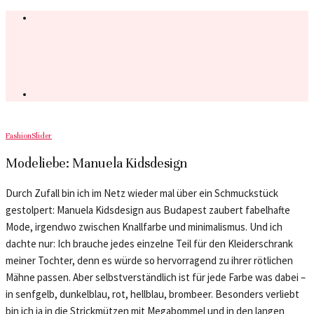
Fashion
Slider
Modeliebe: Manuela Kidsdesign
Durch Zufall bin ich im Netz wieder mal über ein Schmuckstück
gestolpert: Manuela Kidsdesign aus Budapest zaubert fabelhafte
Mode, irgendwo zwischen Knallfarbe und minimalismus. Und ich
dachte nur: Ich brauche jedes einzelne Teil für den Kleiderschrank
meiner Tochter, denn es würde so hervorragend zu ihrer rötlichen
Mähne passen. Aber selbstverständlich ist für jede Farbe was dabei –
in senfgelb, dunkelblau, rot, hellblau, brombeer. Besonders verliebt
bin ich ja in die Strickmützen mit Megabommel und in den langen