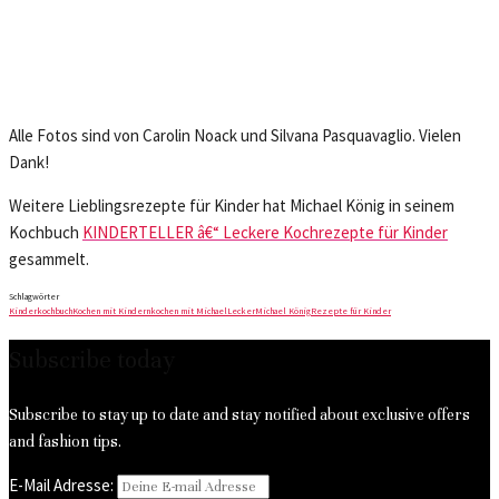
Alle Fotos sind von Carolin Noack und Silvana Pasquavaglio. Vielen
Dank!
Weitere Lieblingsrezepte für Kinder hat Michael König in seinem
Kochbuch
KINDERTELLER â€“ Leckere Kochrezepte für Kinder
gesammelt.
Schlagwörter
Kinderkochbuch
Kochen mit Kindern
kochen mit Michael
Lecker
Michael König
Rezepte für Kinder
Subscribe today
Subscribe to stay up to date and stay notified about exclusive offers
and fashion tips.
E-Mail Adresse: