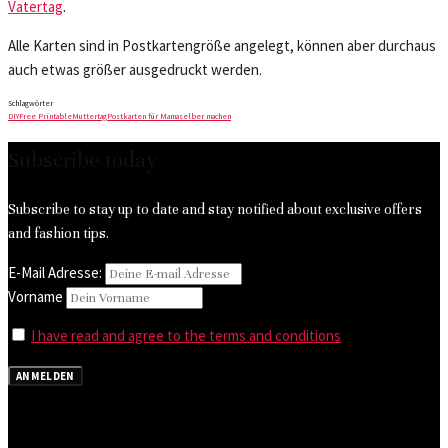
Vatertag
.
Alle Karten sind in Postkartengröße angelegt, können aber durchaus
auch etwas größer ausgedruckt werden.
Schlagwörter
DIY
Free Printable
Muttertag
Postkarten für Mama
selber machen
Subscribe today
Subscribe to stay up to date and stay notified about exclusive offers
and fashion tips.
E-Mail Adresse:
Vorname
I have read and agree to the terms and conditions
ANMELDEN