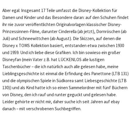
Aber egal: Insgesamt 17 Teile umfasst die Disney-Kollektion für
Damen und Kinder und das Besondere daran: auf den Schuhen findet
ihr nie zuvor veröffentlichten Originalvorlagen klassischer Disney-
Prinzessinnen-Filme, darunter Cinderella (ab jetzt), Dornröschen (ab
Juli) und Schneewittchen (ab August). Die Skizzen, auf denen die
Disney x TOMS Kollektion basiert, entstanden etwa zwischen 1930
und 1959. Und ich liebe diese Grafiken. Ich bin sowieso ein großer
Disneyfan (mein Vater z.B. hat LÜCKENLOS alle lustigen
Taschenbücher – die ich natürlich auch alle gelesen habe, meine
Lieblingsgeschichte ist einmal die Erfindung des Panettone (LTB 131)
und die olympischen Spiele in Südkorea samt Liebesgeschichte (LTB
130)) und als Kind hatte ich so einen Sammelordner mit fünf Büchern
von Disney, den ich rauf und runter geguckt und gelesen habe.
Leider gehörte er nicht mir, daher suche ich seit Jahren auf ebay
danach – mit verschrobenen Suchbegriffen.