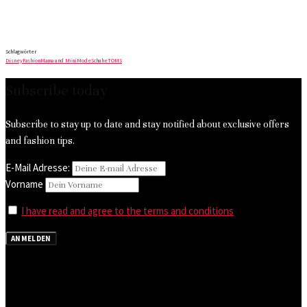
Schlagwörter
Disney
Fashion
Mama und Mini
Mode
Schuhe
TOMS
Subscribe today
Subscribe to stay up to date and stay notified about exclusive offers
and fashion tips.
E-Mail Adresse:
Vorname
I have read and agree to the terms and conditions
ANMELDEN