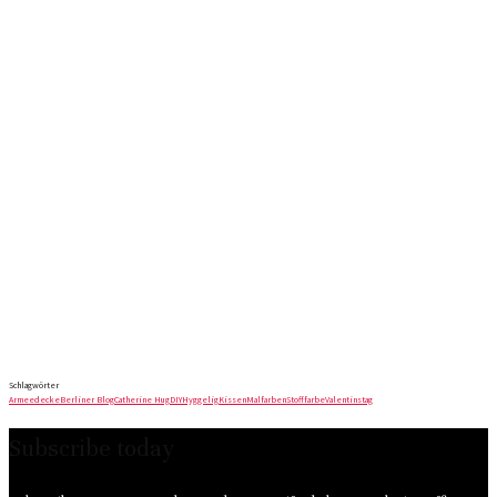
Schlagwörter
Armeedecke
Berliner Blog
Catherine Hug
DIY
Hyggelig
Kissen
Malfarben
Stofffarbe
Valentinstag
Subscribe today