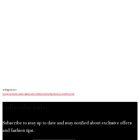
Schlagwörter
Exquisa-Torte ohne Backen
Frischkäsetorte
Kuchenrezept
Rezept
Subscribe today
Subscribe to stay up to date and stay notified about exclusive offers
and fashion tips.