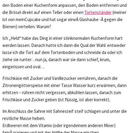
den Boden einer Kuchenform anpassen, den Boden entfernen und
die Brösel direkt auf einen Teller oder einen
Tortenständer
(meiner
ist von meinCupcake und hat sogar eineÂ Glashaube -Â gegen die
Bienen) verteilen. Warum?
Ich „Held“ habe das Ding in einer stinknormalen Kuchenform hart
werden lassen. Danach hatte ich dann die Qual der Wahl: entweder
lasse ich die Tort auf dem Tortenboden und schneide da oder ich
ziehe sie runter…nun ja, danach war sie dann schief, krum,
eingerissen und oval…
Frischkäse mit Zucker und Vanillezucker verrühren, danach die
Zitronengötterspeise mit einer Tasse Wasser kurz erwärmen, dann
erhitzen – rühren nicht vergessen, abkühlen lassen, danach zum
Frischkäse und Zucker geben (ist flüssig, ist aber korrekt).
Im Anschluss die Sahne mit Sahnesteif steif schlagen und unter die
restliche Masse heben.
Erdbeeren mit dem Vitamix (oder irgendeinem anderen Mixer)
feinÂ pürieren und mit der Hälfte der Masse mischen.