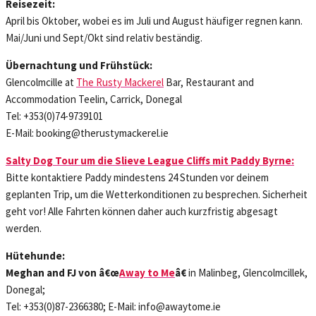
Reisezeit:
April bis Oktober, wobei es im Juli und August häufiger regnen kann.
Mai/Juni und Sept/Okt sind relativ beständig.
Übernachtung und Frühstück:
Glencolmcille at
The Rusty Mackerel
Bar, Restaurant and
Accommodation Teelin, Carrick, Donegal
Tel: +353(0)74-9739101
E-Mail: booking@therustymackerel.ie
Salty Dog Tour um die Slieve League Cliffs mit Paddy Byrne:
Bitte kontaktiere Paddy mindestens 24 Stunden vor deinem
geplanten Trip, um die Wetterkonditionen zu besprechen. Sicherheit
geht vor! Alle Fahrten können daher auch kurzfristig abgesagt
werden.
Hütehunde:
Meghan and FJ von â€œ
Away to Me
â€
in Malinbeg, Glencolmcillek,
Donegal;
Tel: +353(0)87-2366380; E-Mail: info@awaytome.ie