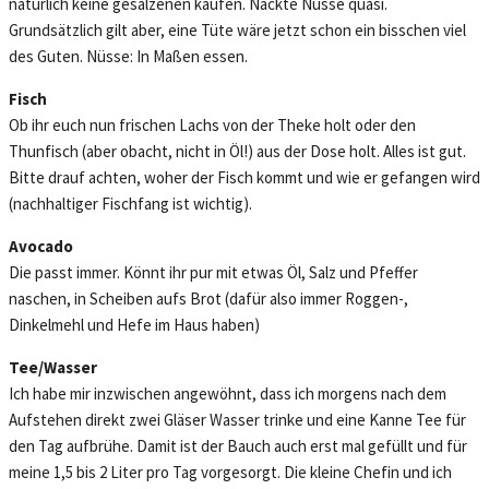
natürlich keine gesalzenen kaufen. Nackte Nüsse quasi.
Grundsätzlich gilt aber, eine Tüte wäre jetzt schon ein bisschen viel
des Guten. Nüsse: In Maßen essen.
Fisch
Ob ihr euch nun frischen Lachs von der Theke holt oder den
Thunfisch (aber obacht, nicht in Öl!) aus der Dose holt. Alles ist gut.
Bitte drauf achten, woher der Fisch kommt und wie er gefangen wird
(nachhaltiger Fischfang ist wichtig).
Avocado
Die passt immer. Könnt ihr pur mit etwas Öl, Salz und Pfeffer
naschen, in Scheiben aufs Brot (dafür also immer Roggen-,
Dinkelmehl und Hefe im Haus haben)
Tee/Wasser
Ich habe mir inzwischen angewöhnt, dass ich morgens nach dem
Aufstehen direkt zwei Gläser Wasser trinke und eine Kanne Tee für
den Tag aufbrühe. Damit ist der Bauch auch erst mal gefüllt und für
meine 1,5 bis 2 Liter pro Tag vorgesorgt. Die kleine Chefin und ich