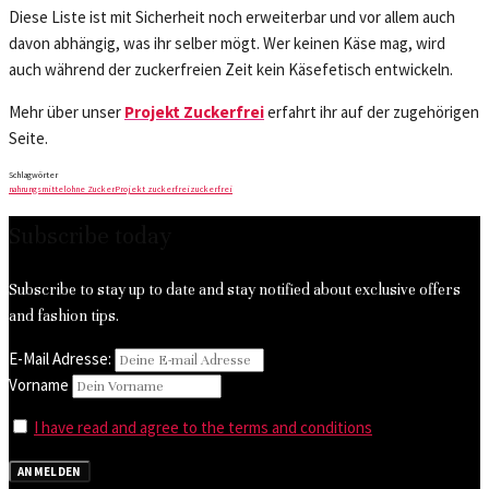
Diese Liste ist mit Sicherheit noch erweiterbar und vor allem auch
davon abhängig, was ihr selber mögt. Wer keinen Käse mag, wird
auch während der zuckerfreien Zeit kein Käsefetisch entwickeln.
Mehr über unser
Projekt Zuckerfrei
erfahrt ihr auf der zugehörigen
Seite.
Schlagwörter
nahrungsmittel
ohne Zucker
Projekt zuckerfrei
zuckerfrei
Subscribe today
Subscribe to stay up to date and stay notified about exclusive offers
and fashion tips.
E-Mail Adresse:
Vorname
I have read and agree to the terms and conditions
ANMELDEN