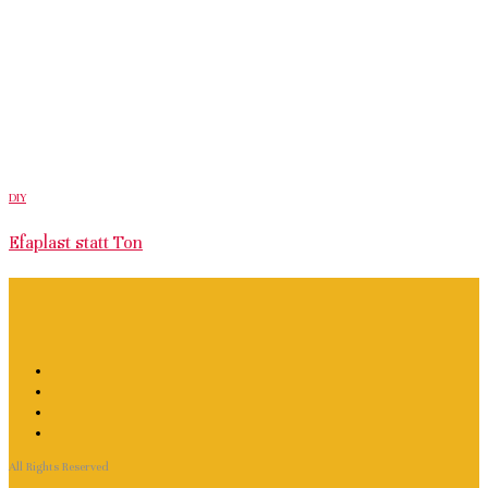
DIY
Efaplast statt Ton
All Rights Reserved