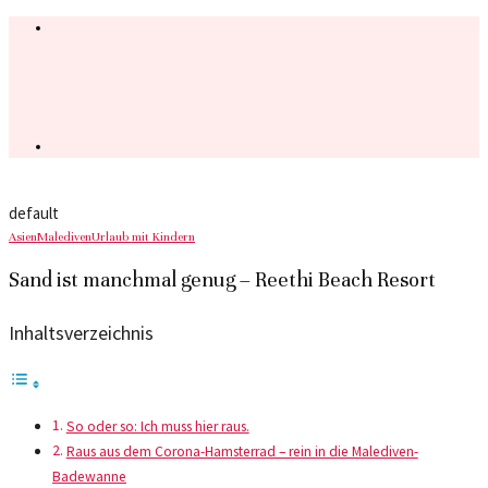
default
Asien
Malediven
Urlaub mit Kindern
Sand ist manchmal genug – Reethi Beach Resort
Inhaltsverzeichnis
So oder so: Ich muss hier raus.
Raus aus dem Corona-Hamsterrad – rein in die Malediven-
Badewanne