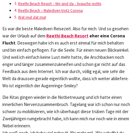
Reethi Beach Resort – Wir sind da – brauche nichts
Reethi Beach – Malediven trotz Corona
Wat mut dat mut
Es war die beste Malediven Reisezeit. Also für mich. Und so gesehen
war der Urlaub auf dem
Reethi Beach Resort
eher eine Corona
Flucht
. Deswegen habe ich es auch erst einmal für mich behalten
und bin einfach geflogen. Für die Seele. Für einen neuen Blickwinkel.
Und weil ich einfach keine Lust mehr hatte, die Arschbacken noch
enger und länger zusammenzukneifen und schon gar nicht auf das
Feedback aus dem Internet. Ich war durch, völlig egal, wie sehr die
Welt da draussen gerade eigentlich wollte, dass ich weiter abliefere.
Wo ist eigentlich der Augenringe-Smiley?
Die Kitas gingen wieder in die Notbetreuung und ich hatte einen
innerlichen Nervenzusammenbruch. Tagelang war ich schon nur noch
schwer zu mobilisieren, wie ich überhaupt diese trüben Tage mit der
Zweijährigen rumgebracht habe, ich kann mich nur noch wie in einem
Nebel erinnern.
Ich weiß noch, ich habe viel geheult. Nix mehr mit „Wie schaffst du