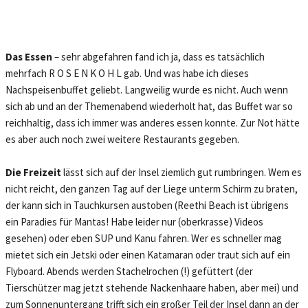
Das Essen
– sehr abgefahren fand ich ja, dass es tatsächlich
mehrfach R O S E N K O H L gab. Und was habe ich dieses
Nachspeisenbuffet geliebt. Langweilig wurde es nicht. Auch wenn
sich ab und an der Themenabend wiederholt hat, das Buffet war so
reichhaltig, dass ich immer was anderes essen konnte. Zur Not hätte
es aber auch noch zwei weitere Restaurants gegeben.
Die Freizeit
lässt sich auf der Insel ziemlich gut rumbringen. Wem es
nicht reicht, den ganzen Tag auf der Liege unterm Schirm zu braten,
der kann sich in Tauchkursen austoben (Reethi Beach ist übrigens
ein Paradies für Mantas! Habe leider nur (oberkrasse) Videos
gesehen) oder eben SUP und Kanu fahren. Wer es schneller mag
mietet sich ein Jetski oder einen Katamaran oder traut sich auf ein
Flyboard. Abends werden Stachelrochen (!) gefüttert (der
Tierschützer mag jetzt stehende Nackenhaare haben, aber mei) und
zum Sonnenuntergang trifft sich ein großer Teil der Insel dann an der