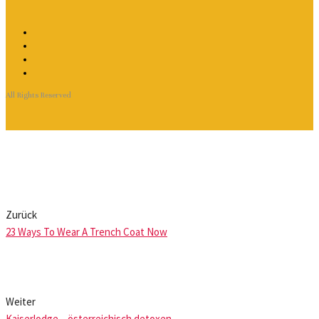
All Rights Reserved
Zurück
23 Ways To Wear A Trench Coat Now
Weiter
Kaiserlodge – österreichisch detoxen