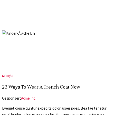
Lifestyle
23 Ways To Wear A Trench Coat Now
Gesponsert
Acme Inc.
Eveniet conse quntur expedita dolor asper iores. Bea tae tenetur
repel lendus volup et iure disctio. Sint non ipsum et possimus ea