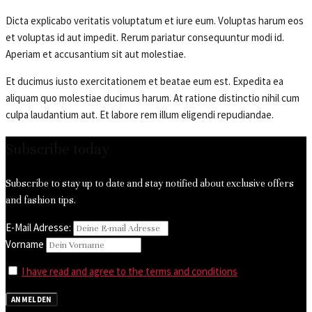
Dicta explicabo veritatis voluptatum et iure eum. Voluptas harum eos
et voluptas id aut impedit. Rerum pariatur consequuntur modi id.
Aperiam et accusantium sit aut molestiae.
Et ducimus iusto exercitationem et beatae eum est. Expedita ea
aliquam quo molestiae ducimus harum. At ratione distinctio nihil cum
culpa laudantium aut. Et labore rem illum eligendi repudiandae.
Subscribe today
Subscribe to stay up to date and stay notified about exclusive offers
and fashion tips.
E-Mail Adresse:
Vorname
I have read and agree to the terms and conditions
ANMELDEN