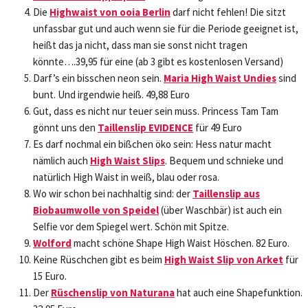
Die
Highwaist von ooia Berlin
darf nicht fehlen! Die sitzt
unfassbar gut und auch wenn sie für die Periode geeignet ist,
heißt das ja nicht, dass man sie sonst nicht tragen
könnte….39,95 für eine (ab 3 gibt es kostenlosen Versand)
Darf’s ein bisschen neon sein.
Maria High Waist Undies
sind
bunt. Und irgendwie heiß. 49,88 Euro
Gut, dass es nicht nur teuer sein muss. Princess Tam Tam
gönnt uns den
Taillenslip EVIDENCE
für 49 Euro
Es darf nochmal ein bißchen öko sein: Hess natur macht
nämlich auch
High Waist Slips
. Bequem und schnieke und
natürlich High Waist in weiß, blau oder rosa.
Wo wir schon bei nachhaltig sind: der
Taillenslip aus
Biobaumwolle von Speidel
(über Waschbär) ist auch ein
Selfie vor dem Spiegel wert. Schön mit Spitze.
Wolford
macht schöne Shape High Waist Höschen. 82 Euro.
Keine Rüschchen gibt es beim
High Waist Slip von Arket
für
15 Euro.
Der
Rüschenslip von Naturana
hat auch eine Shapefunktion.