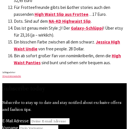
32,95 Euro
Für Frotteefreunde gibts bei &other stories auch den
passenden
High Waist Slip aus Frottee
…17 Euro.
Dots. Sind auf dem
NA-KD Highwaist Slip
.
Das ist genau mein Style ;)! Der
Galaxy-Schlüppi
! Über etsy
für 23,16 (ja – wirklich).
Ein bisschen Farbe zwischen all dem schwarz.
Jessica High
Waist Undie
von free people. 28 Dollar.
Bin ab sofort großer Fan von nomimikriberlin, denn die
High
Waist Panties
sind bunt und sehen sehr bequem aus.
Schlagwörter
Slips
Unterwäsche
Subscribe today
Subscribe to stay up to date and stay notified about exclusive offers
and fashion tips.
E-Mail Adresse:
Vorname