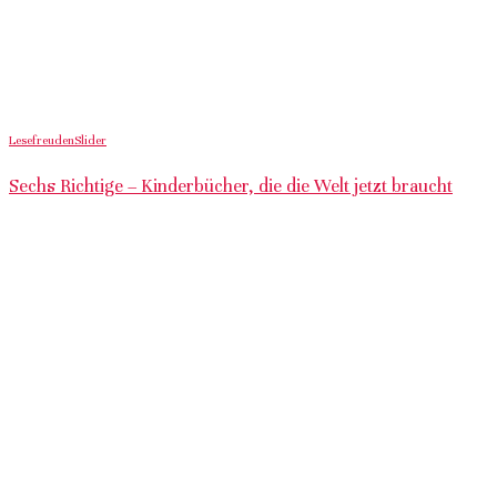
Lesefreuden
Slider
Sechs Richtige – Kinderbücher, die die Welt jetzt braucht