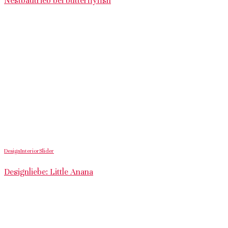
Nestbautrieb bei butterflyfish
Design
Interior
Slider
Designliebe: Little Anana