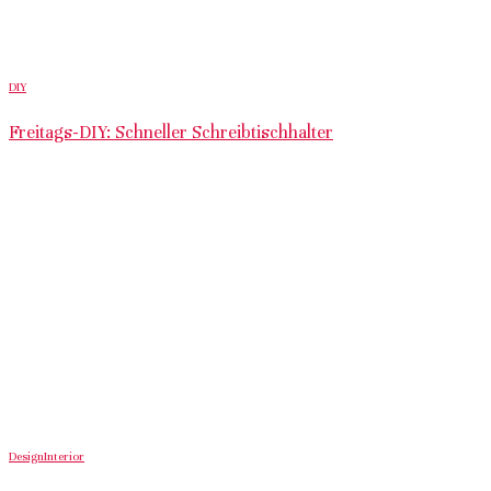
DIY
Freitags-DIY: Schneller Schreibtischhalter
Design
Interior