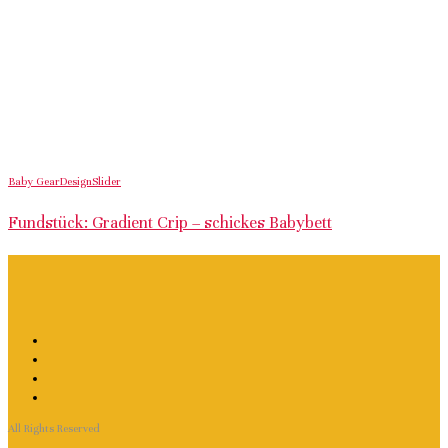
Baby Gear
Design
Slider
Fundstück: Gradient Crip – schickes Babybett
All Rights Reserved