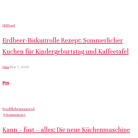
DIY
Food
Erdbeer-Biskuitrolle Rezept: Sommerlicher
Kuchen für Kindergeburtstag und Kaffeetafel
Dani
·
Mai 7, 2026
Pin
Food
Slider
sponsored
·
6 Kommentare
Kann – fast – alles: Die neue Küchenmaschine