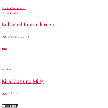
Fashion
Motherhood
·
4 Kommentare
Rollschuhfahren lernen
Dani
·
Februar 20, 2014
Pin
Fashion
Kira Kids und Miffy
Dani
·
März 29, 2016
MEHR LADEN