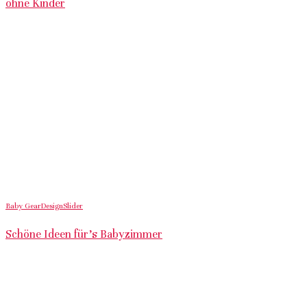
ohne Kinder
Baby Gear
Design
Slider
Schöne Ideen für’s Babyzimmer